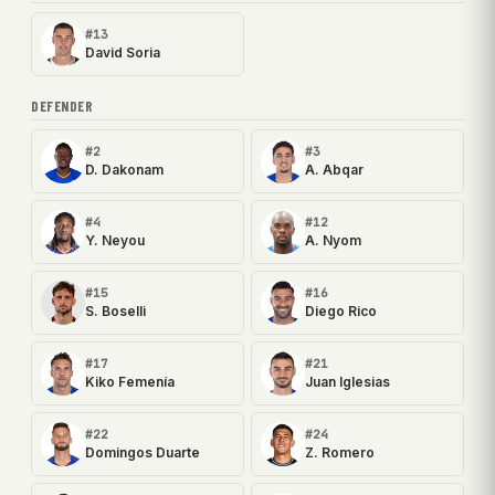
#13
David Soria
DEFENDER
#2
#3
D. Dakonam
A. Abqar
#4
#12
Y. Neyou
A. Nyom
#15
#16
S. Boselli
Diego Rico
#17
#21
Kiko Femenía
Juan Iglesias
#22
#24
Domingos Duarte
Z. Romero