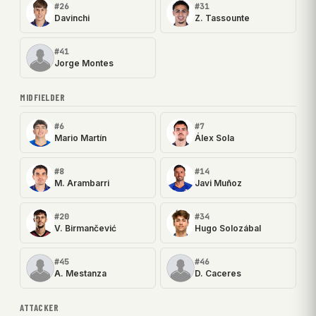
#26
#31
Davinchi
Z. Tassounte
#41
Jorge Montes
MIDFIELDER
#6
#7
Mario Martín
Álex Sola
#8
#14
M. Arambarri
Javi Muñoz
#20
#34
V. Birmančević
Hugo Solozábal
#45
#46
A. Mestanza
D. Caceres
ATTACKER