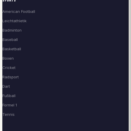
American Football
Leichtathletik
Badminton
Baseball
Basketball
Boxen
Cricket
Radsport
Dart
Fußball
Formel 1
Tennis