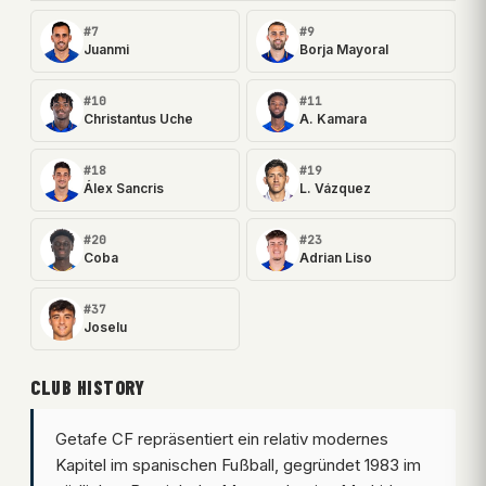
#7
#9
Juanmi
Borja Mayoral
#10
#11
Christantus Uche
A. Kamara
#18
#19
Álex Sancris
L. Vázquez
#20
#23
Coba
Adrian Liso
#37
Joselu
CLUB HISTORY
Getafe CF repräsentiert ein relativ modernes
Kapitel im spanischen Fußball, gegründet 1983 im