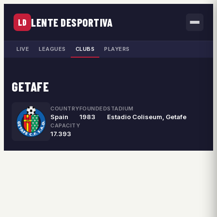
LENTE DESPORTIVA
LD
LIVE
LEAGUES
CLUBS
PLAYERS
GETAFE
COUNTRY
FOUNDED
STADIUM
Spain
1983
Estadio Coliseum, Getafe
CAPACITY
17.393