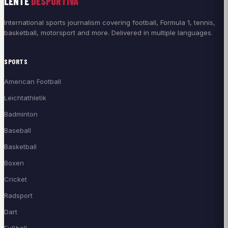
LENTE
DESPORTIVA
International sports journalism covering football, Formula 1, tennis,
basketball, motorsport and more. Delivered in multiple languages.
SPORTS
American Football
Leichtathletik
Badminton
Baseball
Basketball
Boxen
Cricket
Radsport
Dart
Fußball