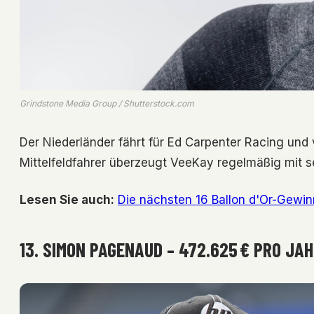
Grindstone Media Group / Shutterstock.com
Der Niederländer fährt für Ed Carpenter Racing und 
Mittelfeldfahrer überzeugt VeeKay regelmäßig mit 
Lesen Sie auch:
Die nächsten 16 Ballon d'Or-Gewi
13. SIMON PAGENAUD – 472.625 € PRO JA