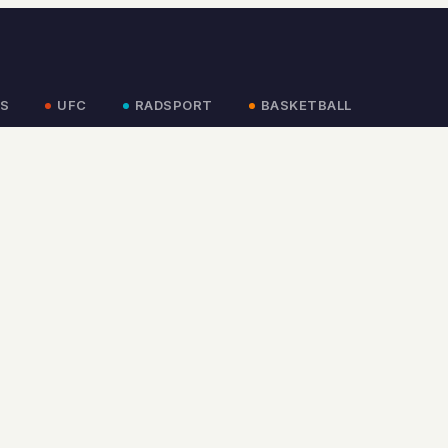
S
UFC
RADSPORT
BASKETBALL