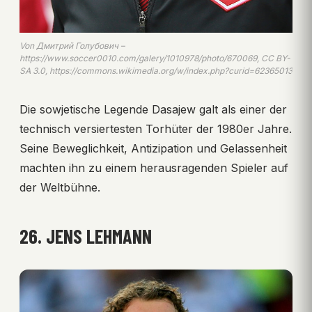
Von Дмитрий Голубович –
https://www.soccer0010.com/galery/1010978/photo/670069, CC BY-
SA 3.0, https://commons.wikimedia.org/w/index.php?curid=62365013
Die sowjetische Legende Dasajew galt als einer der
technisch versiertesten Torhüter der 1980er Jahre.
Seine Beweglichkeit, Antizipation und Gelassenheit
machten ihn zu einem herausragenden Spieler auf
der Weltbühne.
26. JENS LEHMANN