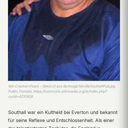
Von CrackersTeam – Gekürzt aus de:Image:NevilleSouthallPub.jpg,
Public Domain, https://commons.wikimedia.org/w/index.php?
curid=4210928
Southall war ein Kultheld bei Everton und bekannt
für seine Reflexe und Entschlossenheit. Als einer