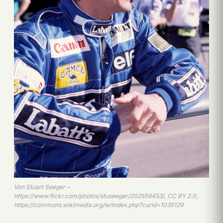
Von Stuart Seeger –
https://www.flickr.com/photos/stuseeger/202559453/, CC BY 2.0,
https://commons.wikimedia.org/w/index.php?curid=1035129