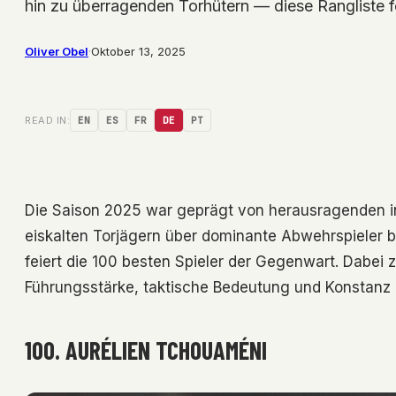
hin zu überragenden Torhütern — diese Rangliste f
Oliver Obel
·
Oktober 13, 2025
READ IN:
EN
ES
FR
DE
PT
Die Saison 2025 war geprägt von herausragenden in
eiskalten Torjägern über dominante Abwehrspieler b
feiert die 100 besten Spieler der Gegenwart. Dabei 
Führungsstärke, taktische Bedeutung und Konstanz
100. AURÉLIEN TCHOUAMÉNI