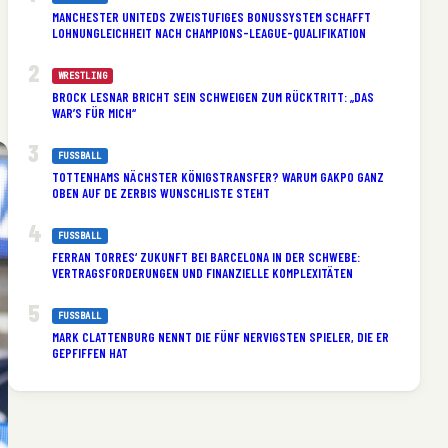
MANCHESTER UNITEDS ZWEISTUFIGES BONUSSYSTEM SCHAFFT
LOHNUNGLEICHHEIT NACH CHAMPIONS-LEAGUE-QUALIFIKATION
WRESTLING
BROCK LESNAR BRICHT SEIN SCHWEIGEN ZUM RÜCKTRITT: „DAS
WAR’S FÜR MICH“
FUSSBALL
TOTTENHAMS NÄCHSTER KÖNIGSTRANSFER? WARUM GAKPO GANZ
OBEN AUF DE ZERBIS WUNSCHLISTE STEHT
FUSSBALL
FERRAN TORRES‘ ZUKUNFT BEI BARCELONA IN DER SCHWEBE:
VERTRAGSFORDERUNGEN UND FINANZIELLE KOMPLEXITÄTEN
FUSSBALL
MARK CLATTENBURG NENNT DIE FÜNF NERVIGSTEN SPIELER, DIE ER
GEPFIFFEN HAT