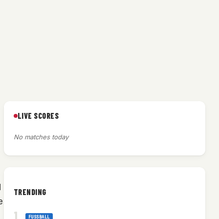
LIVE SCORES
No matches today
d
TRENDING
e
FUSSBALL