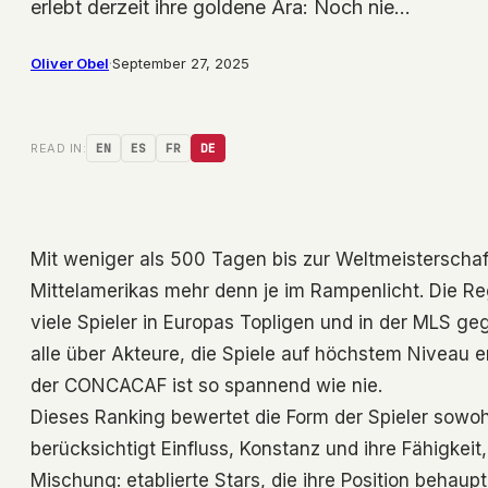
erlebt derzeit ihre goldene Ära: Noch nie…
Oliver Obel
·
September 27, 2025
READ IN:
EN
ES
FR
DE
Mit weniger als 500 Tagen bis zur Weltmeisterschaf
Mittelamerikas mehr denn je im Rampenlicht. Die Reg
viele Spieler in Europas Topligen und in der MLS g
alle über Akteure, die Spiele auf höchstem Niveau 
der CONCACAF ist so spannend wie nie.
Dieses Ranking bewertet die Form der Spieler sowo
berücksichtigt Einfluss, Konstanz und ihre Fähigkeit
Mischung: etablierte Stars, die ihre Position behaup