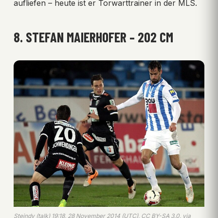
aufliefen – heute ist er Torwarttrainer in der MLS.
8. STEFAN MAIERHOFER – 202 CM
Steindy (talk) 19:18, 28 November 2014 (UTC), CC BY-SA 3.0, via