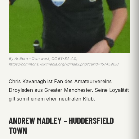
By Ardfern – Own work, CC BY-SA 4.0,
https://commons.wikimedia.org/w/index.php?curid=157459138
Chris Kavanagh ist Fan des Amateurvereins
Droylsden aus Greater Manchester. Seine Loyalität
gilt somit einem eher neutralen Klub.
ANDREW MADLEY – HUDDERSFIELD
TOWN