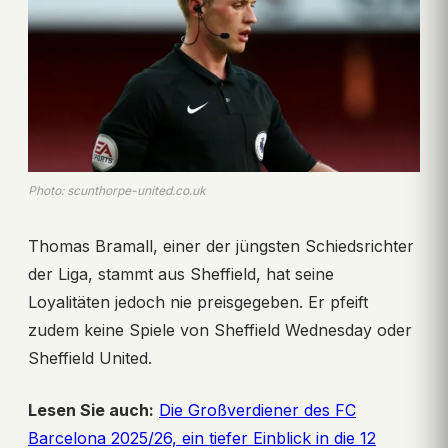
Photo: scunthorpe-united.co.uk
Thomas Bramall, einer der jüngsten Schiedsrichter
der Liga, stammt aus Sheffield, hat seine
Loyalitäten jedoch nie preisgegeben. Er pfeift
zudem keine Spiele von Sheffield Wednesday oder
Sheffield United.
Lesen Sie auch:
Die Großverdiener des FC
Barcelona 2025/26, ein tiefer Einblick in die 12