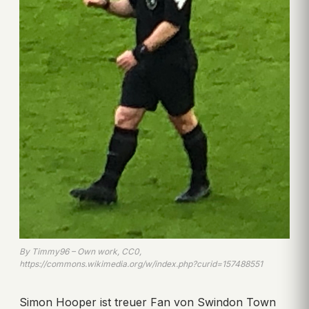
By Timmy96 – Own work, CC0,
https://commons.wikimedia.org/w/index.php?curid=157488551
Simon Hooper ist treuer Fan von Swindon Town