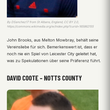
By DSanchez17 from St Albans, England, CC BY 2.0,
https://commons.wikimedia.org/w/index.php?curid=165862155
John Brooks, aus Melton Mowbray, behält seine
Vereinsliebe für sich. Bemerkenswert ist, dass er
noch nie ein Spiel von Leicester City geleitet hat,
was zu Spekulationen über seine Präferenz führt.
DAVID COOTE – NOTTS COUNTY