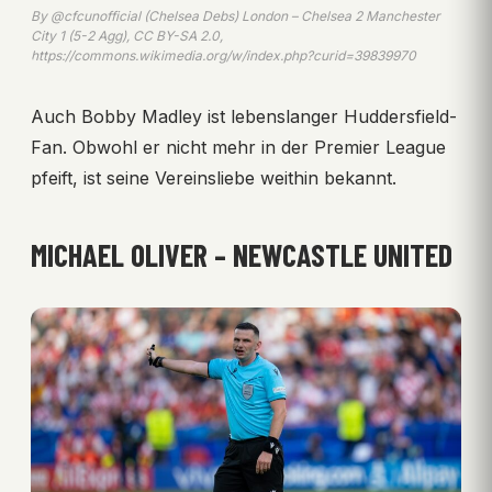
By @cfcunofficial (Chelsea Debs) London – Chelsea 2 Manchester
City 1 (5-2 Agg), CC BY-SA 2.0,
https://commons.wikimedia.org/w/index.php?curid=39839970
Auch Bobby Madley ist lebenslanger Huddersfield-
Fan. Obwohl er nicht mehr in der Premier League
pfeift, ist seine Vereinsliebe weithin bekannt.
MICHAEL OLIVER – NEWCASTLE UNITED