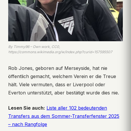
By Timmy96 – Own work, CC0,
https://commons.wikimedia.org/w/index.php?curid=157595507
Rob Jones, geboren auf Merseyside, hat nie
öffentlich gemacht, welchem Verein er die Treue
hält. Viele vermuten, dass er Liverpool oder
Everton unterstützt, aber bestätigt wurde dies nie.
Lesen Sie auch:
Liste aller 102 bedeutenden
Transfers aus dem Sommer-Transferfenster 2025
– nach Rangfolge