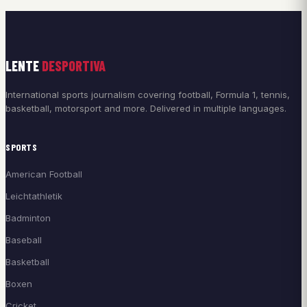
LENTE
DESPORTIVA
International sports journalism covering football, Formula 1, tennis,
basketball, motorsport and more. Delivered in multiple languages.
SPORTS
American Football
Leichtathletik
Badminton
Baseball
Basketball
Boxen
Cricket