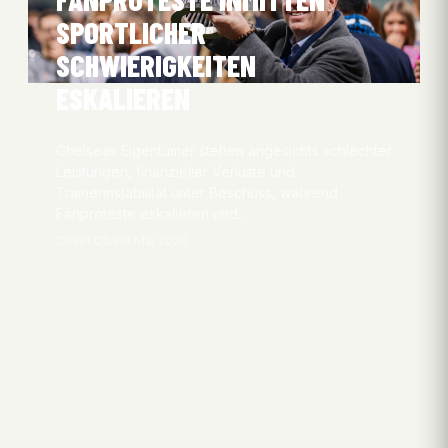
SPORTLICHER
SCHWIERIGKEITEN
ESKALIEREN
Chelseas Eigentümer stehen angesichts schlechter
Leistungen, finanzieller Verluste und
Trainerinstabilität unter Beschuss, während
Fanproteste eskalieren und…
Oliver Obel
6 Mai 2026