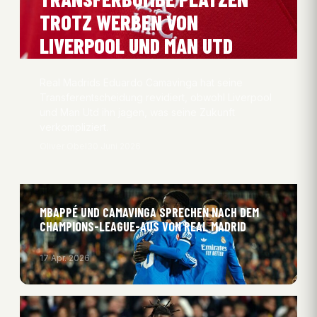
TROTZ WERBEN VON
LIVERPOOL UND MAN UTD
Real Madrids Eduardo Camavinga hat seine
Transferentscheidung revidiert, obwohl Liverpool
und Man Utd ihn jagen, was seine Zukunft
verkompliziert.
Oliver Obel
30 Juni 2026
MBAPPÉ UND CAMAVINGA SPRECHEN NACH DEM
CHAMPIONS-LEAGUE-AUS VON REAL MADRID
17 Apr. 2026