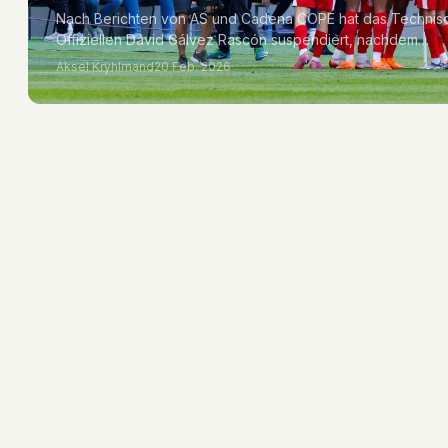
Nach Berichten von AS und Cadena COPE hat das Technisc
Offiziellen David Gálvez Rascón suspendiert, nachdem…
Aksel Kryhlmand
20 Feb. 2026