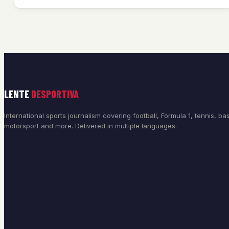
LENTE
DESPORTIVA
International sports journalism covering football, Formula 1, tennis, bas
motorsport and more. Delivered in multiple languages.