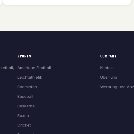
SPORTS
COMPANY
American Football
Kontakt
ketball,
Leichtathletik
Über uns
Badminton
Werbung und Anz
Baseball
Basketball
Boxen
Cricket