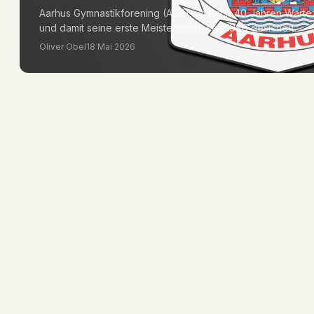
Aarhus Gymnastikforening (AGF) hat nach 40 Jahren Warte
und damit seine erste Meisterschaft seit 1986 gesichert.
Oliver Obel
18 Mai 2026