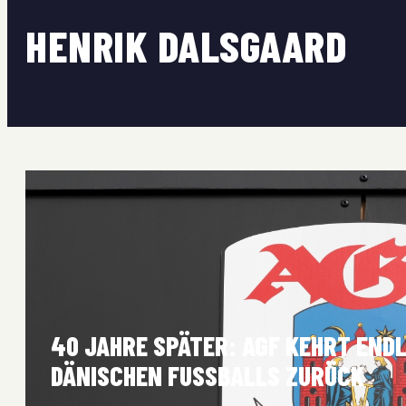
HENRIK DALSGAARD
40 JAHRE SPÄTER: AGF KEHRT ENDLI
DÄNISCHEN FUSSBALLS ZURÜCK