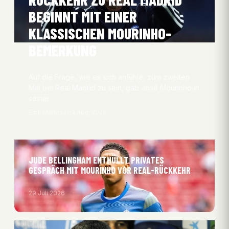
BEGINNT MIT EINER
KLASSISCHEN MOURINHO-
BEMERKUNG
Auf die Frage, wie es sich anfühle, zum zweiten
Mal bei Real Madrid zu sein, gab José Mourinho in
seiner…
Emil Martesen
4 Aug. 2026
JUDE BELLINGHAM ENTHÜLLT PRIVATES
GESPRÄCH MIT MOURINHO VOR REAL-RÜCKKEHR
29 Juli 2026