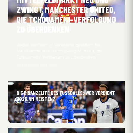
ZWINGT MANCHESTER UNITED,
DIE TCHOUAMÉNI-VERFOLGUNG
ZU ÜBERDENKEN
Rodris Wechsel zu Barcelona gestaltet den
Mittelfeldmarkt neu und zwingt Man Utd, die
Tchouaméni-Verfolgung zu überdenken.
Oliver Obel
9 Aug. 2026
DIE FINANZELITE DES FUSSBALLS: WER VERDIENT 2
026 AM MEISTEN?
8 Aug. 2026