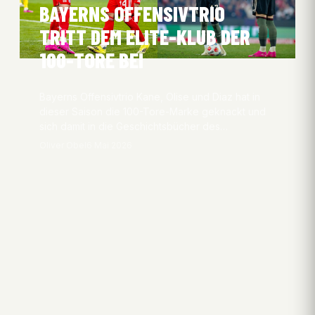
BAYERNS OFFENSIVTRIO
TRITT DEM ELITE-KLUB DER
100-TORE BEI
Bayerns Offensivtrio Kane, Olise und Diaz hat in
dieser Saison die 100-Tore-Marke geknackt und
sich damit in die Geschichtsbücher des…
Oliver Obel
6 Mai 2026