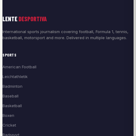
LENTE
DESPORTIVA
International sports journalism covering football, Formula 1, tennis,
basketball, motorsport and more. Delivered in multiple languages.
SPORTS
American Football
Leichtathletik
Badminton
Baseball
Basketball
Boxen
Cricket
Radsport