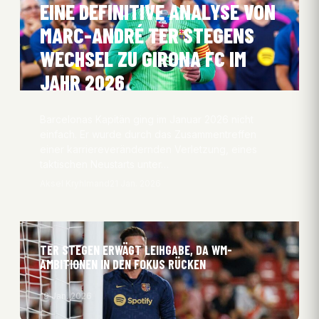
EINE DEFINITIVE ANALYSE VON
MARC-ANDRÉ TER STEGENS
WECHSEL ZU GIRONA FC IM
JAHR 2026
Barcelonas Kapitän ging im Januar 2026 nicht
einfach. Er wurde durch das Zusammentreffen
einer karriereverändernden Verletzung, eines
taktischen Neustarts unter…
Aksel Kryhlmand
21 Jan. 2026
TER STEGEN ERWÄGT LEIHGABE, DA WM-
AMBITIONEN IN DEN FOKUS RÜCKEN
19 Jan. 2026