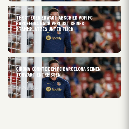
TER STEGEN ERWÄGT ABSCHIED VOM FC
BARCELONA NACH VERLUST SEINES
STAMMPLATZES UNTER FLICK
12 Jan. 2026
GIRONA KÖNNTE DEM FC BARCELONA SEINEN
TORWART ENTREISSEN
30 Dez. 2025