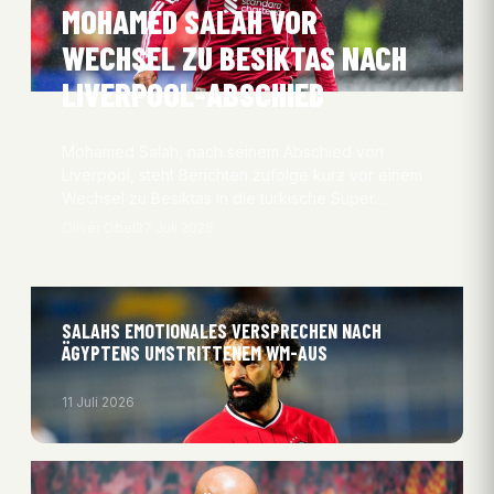
MOHAMED SALAH VOR
WECHSEL ZU BESIKTAS NACH
LIVERPOOL-ABSCHIED
Mohamed Salah, nach seinem Abschied von
Liverpool, steht Berichten zufolge kurz vor einem
Wechsel zu Besiktas in die türkische Süper…
Oliver Obel
27 Juli 2026
SALAHS EMOTIONALES VERSPRECHEN NACH
ÄGYPTENS UMSTRITTENEM WM-AUS
11 Juli 2026