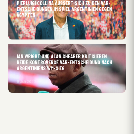
PIERLUIGI COLLINA ÄUSSERT SICH ZU DEN VAR-E
NTSCHEIDUNGEN IM SPIEL ARGENTINIEN GEGEN Ä
GYPTEN
9 Juli 2026
IAN WRIGHT UND ALAN SHEARER KRITISIEREN
BEIDE KONTROVERSE VAR-ENTSCHEIDUNG NACH
ARGENTINIENS WM-SIEG
9 Juli 2026