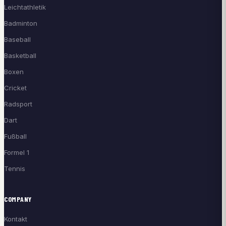
Leichtathletik
Badminton
Baseball
Basketball
Boxen
Cricket
Radsport
Dart
Fußball
Formel 1
Tennis
COMPANY
Kontakt