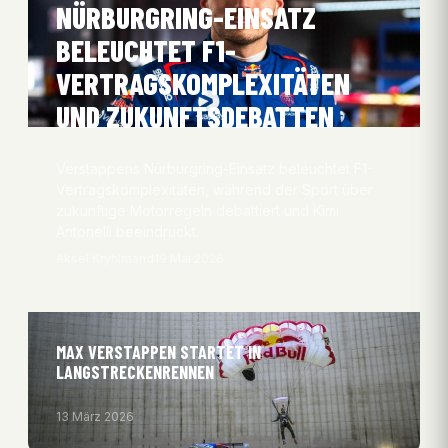
NÜRBURGRING-EINSATZ
BELEUCHTET F1-
VERTRAGSKOMPLEXITÄTEN
UND ZUKUNFTSDEBATTEN
Verstappens Nürburgring-Einsatz beleuchtet F1-
Vertragskomplexitäten, während der Sport über
zukünftige Motorregeln debattiert und Kimi
Antonelli beeindruckt.
Aksel Kryhlmand
19 Mai 2026
MAX VERSTAPPEN STARTET IN
LANGSTRECKENRENNEN
13 März 2026