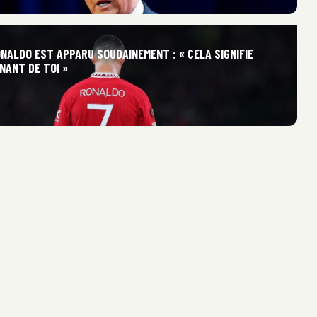
NALDO EST APPARU SOUDAINEMENT : « CELA SIGNIFIE
NANT DE TOI »