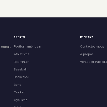
SPORTS
COMPANY
Football américain
Contactez-nous
ketball,
Athlétisme
À propos
Badminton
Ventes et Publicit
Baseball
Basketball
Boxe
Cricket
Cyclisme