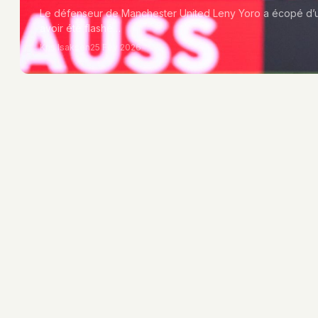
Le défenseur de Manchester United Leny Yoro a écopé d’u
avoir été flashé…
Kris Isaksen
25 Fév 2026