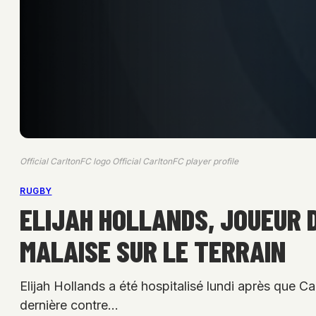
Official CarltonFC logo Official CarltonFC player profile
RUGBY
ELIJAH HOLLANDS, JOUEUR D
MALAISE SUR LE TERRAIN
Elijah Hollands a été hospitalisé lundi après que Ca
dernière contre…