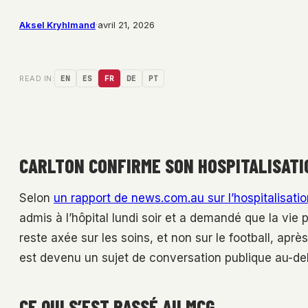
Aksel Kryhlmand
·
avril 21, 2026
READ IN:
EN
ES
FR
DE
PT
CARLTON CONFIRME SON HOSPITALISATI
Selon
un rapport de news.com.au sur l’hospitalisatio
admis à l’hôpital lundi soir et a demandé que la vie 
reste axée sur les soins, et non sur le football, apr
est devenu un sujet de conversation publique au-del
CE QUI S’EST PASSÉ AU MCG