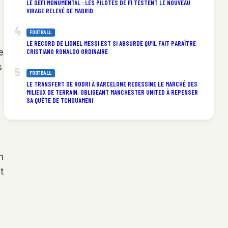
LE DÉFI MONUMENTAL : LES PILOTES DE F1 TESTENT LE NOUVEAU
VIRAGE RELEVÉ DE MADRID
FOOTBALL
LE RECORD DE LIONEL MESSI EST SI ABSURDE QU’IL FAIT PARAÎTRE
CRISTIANO RONALDO ORDINAIRE
e
s
FOOTBALL
LE TRANSFERT DE RODRI À BARCELONE REDESSINE LE MARCHÉ DES
MILIEUX DE TERRAIN, OBLIGEANT MANCHESTER UNITED À REPENSER
SA QUÊTE DE TCHOUAMÉNI
n
t