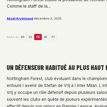
Comme le staff de la…
Aksel Kryhlmand
·
décembre 2, 2025
READ IN:
EN
ES
FR
DE
PT
UN DÉFENSEUR HABITUÉ AU PLUS HAUT 
Nottingham Forest, club évoluant dans le championna
entoure l avenir de Stefan de Vrij à l Inter Milan. L In
Vrij y occupe un rôle défensif depuis plusieurs saison
souvent les clubs en quête de joueurs expérimentés 
effectif depuis son retour en Premier League, évalue