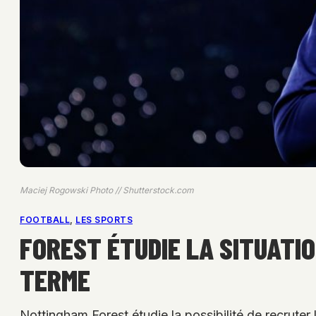
Maciej Rogowski Photo // Shutterstock.com
FOOTBALL
, 
LES SPORTS
FOREST ÉTUDIE LA SITUATIO
TERME
Nottingham Forest étudie la possibilité de recruter