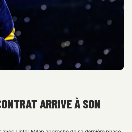
 CONTRAT ARRIVE À SON
at avec l Inter Milan approche de sa dernière phase.