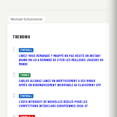
Michael Schumacher
TRENDING
FOOTBALL
L’AVEZ-VOUS REMARQUÉ ? MBAPPÉ N’A PAS HÉSITÉ UN INSTANT
QUAND ON LUI A DEMANDÉ DE CITER LES MEILLEURS JOUEURS DU
MONDE
TENNIS
CARLOS ALCARAZ LANCE UN AVERTISSEMENT À SES RIVAUX
APRÈS UN REBONDISSEMENT INCROYABLE AU CLASSEMENT ATP
FOOTBALL
L’UEFA INTRODUIT DE NOUVELLES RÈGLES POUR LES
COMPÉTITIONS INTERCLUBS EUROPÉENNES 2026-27
FORMULE 1