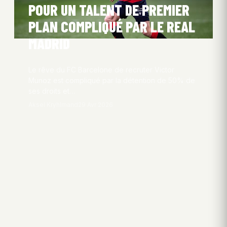
POUR UN TALENT DE PREMIER
PLAN COMPLIQUÉ PAR LE REAL
MADRID
Le rêve du FC Barcelone de recruter Victor
Munoz est compliqué par la détention de 50% de
ses droits et…
Aksel Kryhlmand
29 Avr 2026