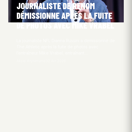
JOURNALISTE DE RENOM
DÉMISSIONNE APRÈS LA FUITE
DE PHOTOS AVEC MIKE VRABEL
La journaliste NFL Dianna Russini a démissionné de
The Athletic après la fuite de photos avec
l’entraîneur Mike Vrabel, entraînant…
Aksel Kryhlmand
30 Avr 2026