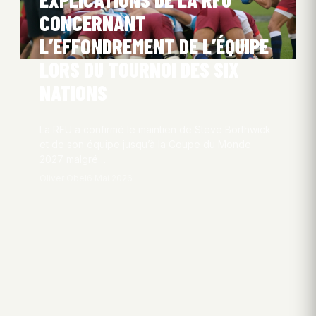
CONCERNANT
L’EFFONDREMENT DE L’ÉQUIPE
LORS DU TOURNOI DES SIX
NATIONS
La RFU a confirmé le maintien de Steve Borthwick
et de son équipe jusqu’à la Coupe du Monde
2027 malgré…
Oliver Obel
6 Mai 2026