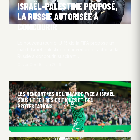
ISRAËL-PALESTINE PROPOSÉ,
LA RUSSIE AUTORISÉE À
CONCOURIR
Le nouveau tournoi U-15 de la FIFA propose un
match Israël-Palestine en ouverture et autorise la
Russie à concourir, suscitant…
Oliver Obel
16 Juin 2026
LES RENCONTRES DE L’IRLANDE FACE À ISRAËL
SOUS LE FEU DES CRITIQUES ET DES
PROTESTATIONS
29 Mai 2026