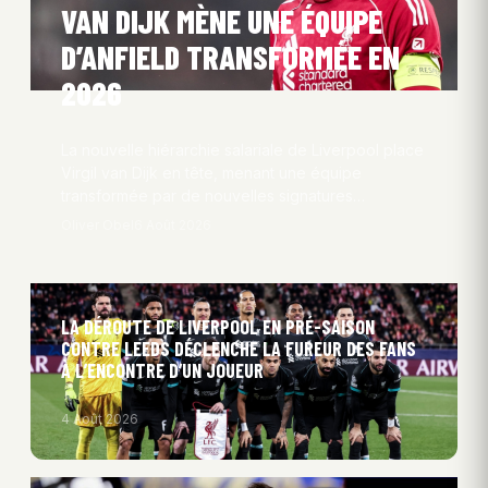
VAN DIJK MÈNE UNE ÉQUIPE
D’ANFIELD TRANSFORMÉE EN
2026
La nouvelle hiérarchie salariale de Liverpool place
Virgil van Dijk en tête, menant une équipe
transformée par de nouvelles signatures…
Oliver Obel
6 Août 2026
LA DÉROUTE DE LIVERPOOL EN PRÉ-SAISON
CONTRE LEEDS DÉCLENCHE LA FUREUR DES FANS
À L’ENCONTRE D’UN JOUEUR
4 Août 2026