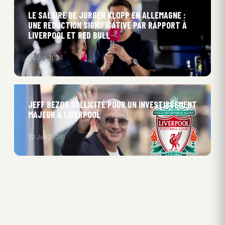
LE SALAIRE DE JURGEN KLOPP EN ALLEMAGNE :
UNE RÉDUCTION SIGNIFICATIVE PAR RAPPORT À
LIVERPOOL ET RED BULL
25 Juil 2026
JEFF BEZOS SOLLICITÉ POUR UN INVESTISSEMENT
MAJEUR À LIVERPOOL
22 Juil 2026