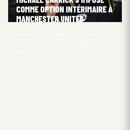
COMME OPTION INTÉRIMAIRE À
MANCHESTER UNITED
Manchester United s’approche d’une décision
importante concernant le banc de touche. Les
discussions internes se sont accélérées, et
Michael Carrick…
Aksel Kryhlmand
12 Jan 2026