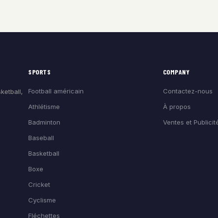
SPORTS
COMPANY
Football américain
Contactez-nous
ketball,
Athlétisme
À propos
Badminton
Ventes et Publicit
Baseball
Basketball
Boxe
Cricket
Cyclisme
Fléchettes