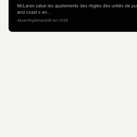
McLaren salue les ajustements des règles des unités de puis
and coast » en…
Aksel Kryhlmand
28 Avr 2026