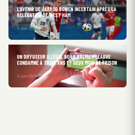
L’AVENIR DE JARROD BOWEN INCERTAIN APRÈS LA
RELÉGATION DE WEST HAM
3 Juin 2026
UN DIFFUSEUR ILLÉGAL DE LA PREMIER LEAGUE
CONDAMNÉ À TROIS ANS ET DEUX MOIS DE PRISON
3 Juin 2026