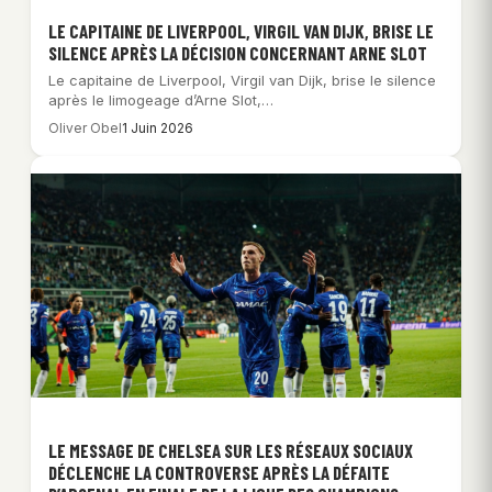
LE CAPITAINE DE LIVERPOOL, VIRGIL VAN DIJK, BRISE LE
SILENCE APRÈS LA DÉCISION CONCERNANT ARNE SLOT
Le capitaine de Liverpool, Virgil van Dijk, brise le silence
après le limogeage d’Arne Slot,…
Oliver Obel
1 Juin 2026
LE MESSAGE DE CHELSEA SUR LES RÉSEAUX SOCIAUX
DÉCLENCHE LA CONTROVERSE APRÈS LA DÉFAITE