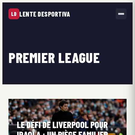
LENTE DESPORTIVA
LD
PREMIER LEAGUE
LE DÉFI DE LIVERPOOL POUR
IRAOLA : UN PIÈGE FAMILIER