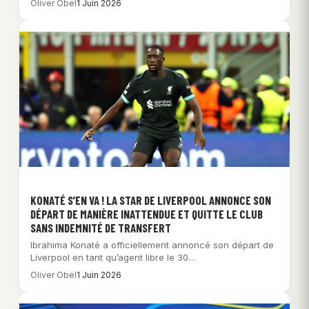
Oliver Obel
1 Juin 2026
KONATÉ S’EN VA ! LA STAR DE LIVERPOOL ANNONCE SON
DÉPART DE MANIÈRE INATTENDUE ET QUITTE LE CLUB
SANS INDEMNITÉ DE TRANSFERT
Ibrahima Konaté a officiellement annoncé son départ de
Liverpool en tant qu’agent libre le 30…
Oliver Obel
1 Juin 2026