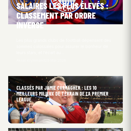
SALAIRES LES PLUS ÉLEVÉS :
CLASSEMENT PAR ORDRE
INVERSE
Les plus grands clubs de football dépensent des
sommes colossales pour assurer le bonheur de
leurs stars, et l’écart au…
Aksel Kryhlmand
29 Mai 2026
CLASSÉS PAR JAMIE CARRAGHER : LES 10
MEILLEURS MILIEUX DE TERRAIN DE LA PREMIER
LEAGUE
14 Avr 2026