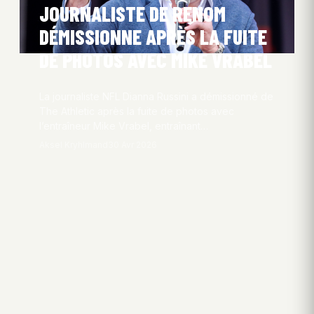
JOURNALISTE DE RENOM
DÉMISSIONNE APRÈS LA FUITE
DE PHOTOS AVEC MIKE VRABEL
La journaliste NFL Dianna Russini a démissionné de
The Athletic après la fuite de photos avec
l’entraîneur Mike Vrabel, entraînant…
Aksel Kryhlmand
30 Avr 2026