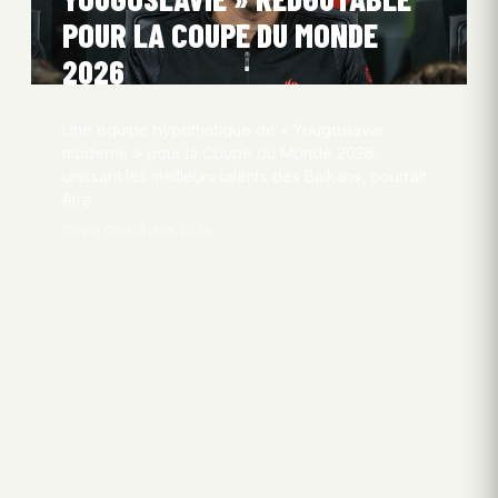
POUR LA COUPE DU MONDE
2026
Une équipe hypothétique de « Yougoslavie
moderne » pour la Coupe du Monde 2026,
unissant les meilleurs talents des Balkans, pourrait
être…
Oliver Obel
3 Juin 2026