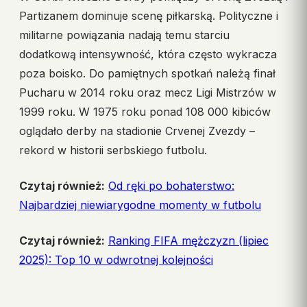
Partizanem dominuje scenę piłkarską. Polityczne i
militarne powiązania nadają temu starciu
dodatkową intensywność, która często wykracza
poza boisko. Do pamiętnych spotkań należą finał
Pucharu w 2014 roku oraz mecz Ligi Mistrzów w
1999 roku. W 1975 roku ponad 108 000 kibiców
oglądało derby na stadionie Crvenej Zvezdy –
rekord w historii serbskiego futbolu.
Czytaj również:
Od ręki po bohaterstwo:
Najbardziej niewiarygodne momenty w futbolu
Czytaj również:
Ranking FIFA mężczyzn (lipiec
2025): Top 10 w odwrotnej kolejności