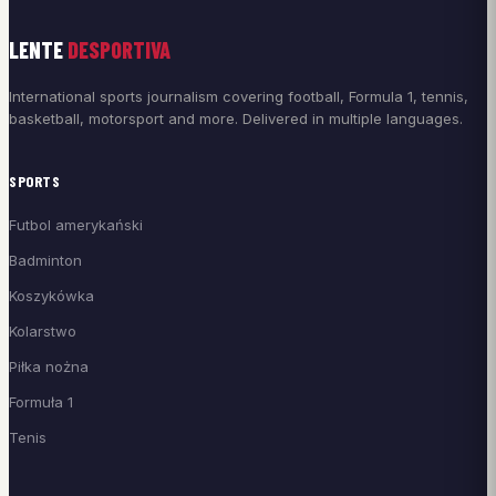
LENTE
DESPORTIVA
International sports journalism covering football, Formula 1, tennis,
basketball, motorsport and more. Delivered in multiple languages.
SPORTS
Futbol amerykański
Badminton
Koszykówka
Kolarstwo
Piłka nożna
Formuła 1
Tenis