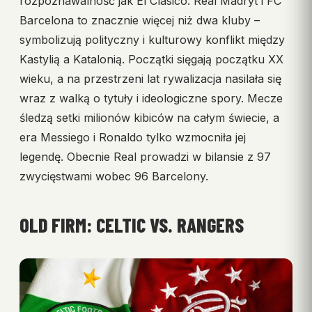
rozpoznawalność jak El Clásico. Real Madryt i FC
Barcelona to znacznie więcej niż dwa kluby –
symbolizują polityczny i kulturowy konflikt między
Kastylią a Katalonią. Początki sięgają początku XX
wieku, a na przestrzeni lat rywalizacja nasilała się
wraz z walką o tytuły i ideologiczne spory. Mecze
śledzą setki milionów kibiców na całym świecie, a
era Messiego i Ronaldo tylko wzmocniła jej
legendę. Obecnie Real prowadzi w bilansie z 97
zwycięstwami wobec 96 Barcelony.
OLD FIRM: CELTIC VS. RANGERS