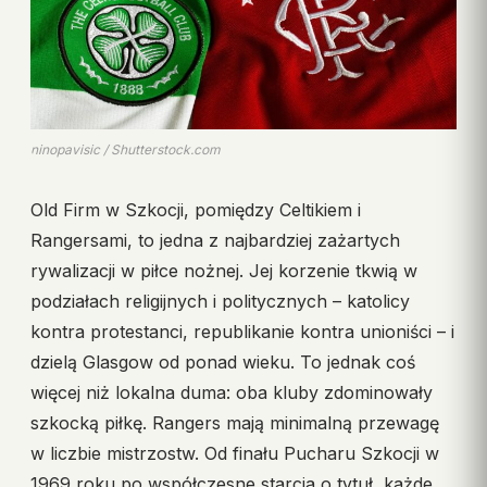
ninopavisic / Shutterstock.com
Old Firm w Szkocji, pomiędzy Celtikiem i
Rangersami, to jedna z najbardziej zażartych
rywalizacji w piłce nożnej. Jej korzenie tkwią w
podziałach religijnych i politycznych – katolicy
kontra protestanci, republikanie kontra unioniści – i
dzielą Glasgow od ponad wieku. To jednak coś
więcej niż lokalna duma: oba kluby zdominowały
szkocką piłkę. Rangers mają minimalną przewagę
w liczbie mistrzostw. Od finału Pucharu Szkocji w
1969 roku po współczesne starcia o tytuł, każde