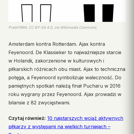
Prabh1994, CC BY-SA 4.0, via Wikimedia Commons
Amsterdam kontra Rotterdam. Ajax kontra
Feyenoord. De Klassieker to najważniejsze starcie
w Holandii, zakorzenione w kulturowych i
piłkarskich różnicach obu miast. Ajax to techniczna
potęga, a Feyenoord symbolizuje waleczność. Do
pamiętnych spotkań należą finał Pucharu w 2016
roku wygrany przez Feyenoord. Ajax prowadzi w
bilansie z 82 zwycięstwami.
Czytaj również:
10 najstarszych wciąż aktywnych
piłkarzy z występami na wielkich turniejach –