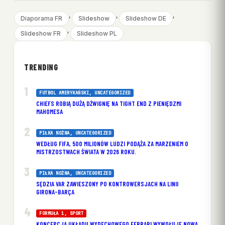
, 
, 
, 
Diaporama FR
Slideshow
Slideshow DE
, 
Slideshow FR
Slideshow PL
TRENDING
FUTBOL AMERYKAŃSKI
, 
UNCATEGORIZED
CHIEFS ROBIĄ DUŻĄ DŹWIGNIĘ NA TIGHT END Z PIENIĘDZMI
MAHOMESA
PIŁKA NOŻNA
, 
UNCATEGORIZED
WEDŁUG FIFA, 500 MILIONÓW LUDZI PODĄŻA ZA MARZENIEM O
MISTRZOSTWACH ŚWIATA W 2026 ROKU.
PIŁKA NOŻNA
, 
UNCATEGORIZED
SĘDZIA VAR ZAWIESZONY PO KONTROWERSJACH NA LINII
GIRONA-BARÇA
FORMUŁA 1
, 
SPORT
KONCEPCJA UKŁADU WYDECHOWEGO FERRARI WYWOŁUJE NOWĄ