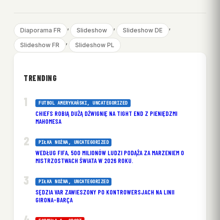
, 
, 
, 
Diaporama FR
Slideshow
Slideshow DE
, 
Slideshow FR
Slideshow PL
TRENDING
FUTBOL AMERYKAŃSKI
, 
UNCATEGORIZED
CHIEFS ROBIĄ DUŻĄ DŹWIGNIĘ NA TIGHT END Z PIENIĘDZMI
MAHOMESA
PIŁKA NOŻNA
, 
UNCATEGORIZED
WEDŁUG FIFA, 500 MILIONÓW LUDZI PODĄŻA ZA MARZENIEM O
MISTRZOSTWACH ŚWIATA W 2026 ROKU.
PIŁKA NOŻNA
, 
UNCATEGORIZED
SĘDZIA VAR ZAWIESZONY PO KONTROWERSJACH NA LINII
GIRONA-BARÇA