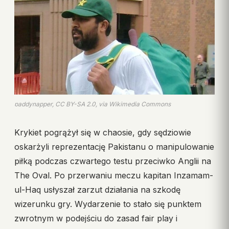
paddynapper, CC BY-SA 2.0, via Wikimedia Commons
Krykiet pogrążył się w chaosie, gdy sędziowie
oskarżyli reprezentację Pakistanu o manipulowanie
piłką podczas czwartego testu przeciwko Anglii na
The Oval. Po przerwaniu meczu kapitan Inzamam-
ul-Haq usłyszał zarzut działania na szkodę
wizerunku gry. Wydarzenie to stało się punktem
zwrotnym w podejściu do zasad fair play i