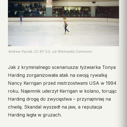
Andrew Parodi, CC BY 3.0, via Wikimedia Commons
Jak z kryminalnego scenariusza: łyżwiarka Tonya
Harding zorganizowała atak na swoją rywalkę
Nancy Kerrigan przed mistrzostwami USA w 1994
roku. Najemnik uderzył Kerrigan w kolano, torując
Harding drogę do zwycięstwa – przynajmniej na
chwilę. Skandal wyszedł na jaw, a reputacja
Harding legła w gruzach.