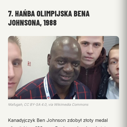
7. HAŃBA OLIMPIJSKA BENA
JOHNSONA, 1988
Mafugah, CC BY-SA 4.0, via Wikimedia Commons
Kanadyjczyk Ben Johnson zdobył złoty medal