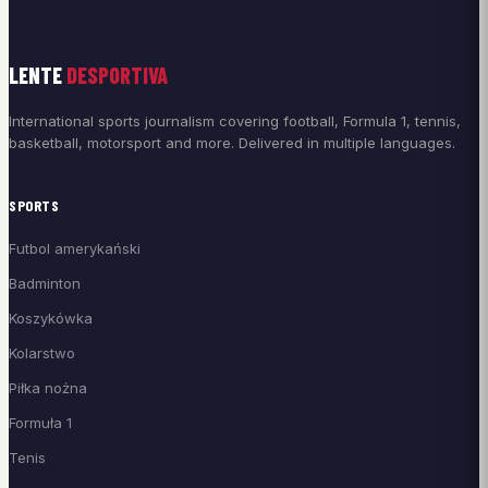
LENTE
DESPORTIVA
International sports journalism covering football, Formula 1, tennis,
basketball, motorsport and more. Delivered in multiple languages.
SPORTS
Futbol amerykański
Badminton
Koszykówka
Kolarstwo
Piłka nożna
Formuła 1
Tenis