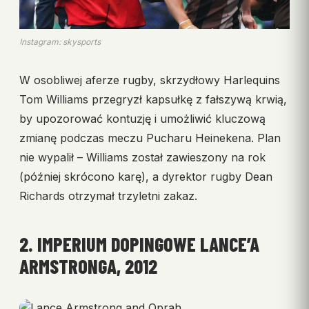
Instagram: skysports
W osobliwej aferze rugby, skrzydłowy Harlequins
Tom Williams przegryzł kapsułkę z fałszywą krwią,
by upozorować kontuzję i umożliwić kluczową
zmianę podczas meczu Pucharu Heinekena. Plan
nie wypalił – Williams został zawieszony na rok
(później skrócono karę), a dyrektor rugby Dean
Richards otrzymał trzyletni zakaz.
2. IMPERIUM DOPINGOWE LANCE’A
ARMSTRONGA, 2012