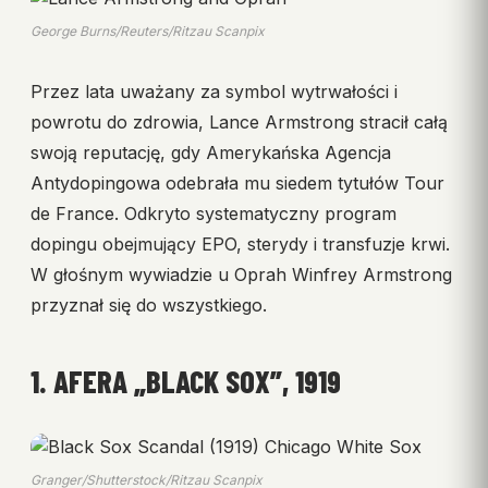
George Burns/Reuters/Ritzau Scanpix
Przez lata uważany za symbol wytrwałości i
powrotu do zdrowia, Lance Armstrong stracił całą
swoją reputację, gdy Amerykańska Agencja
Antydopingowa odebrała mu siedem tytułów Tour
de France. Odkryto systematyczny program
dopingu obejmujący EPO, sterydy i transfuzje krwi.
W głośnym wywiadzie u Oprah Winfrey Armstrong
przyznał się do wszystkiego.
1. AFERA „BLACK SOX”, 1919
Granger/Shutterstock/Ritzau Scanpix