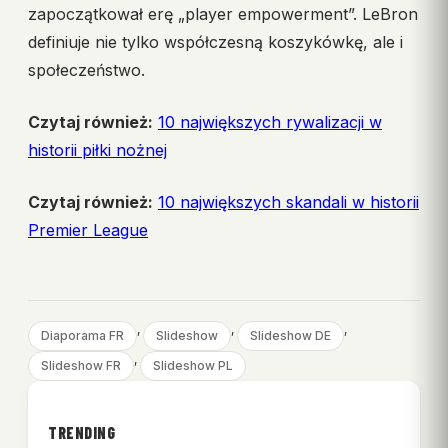
zapoczątkował erę „player empowerment”. LeBron
definiuje nie tylko współczesną koszykówkę, ale i
społeczeństwo.
Czytaj również:
10 największych rywalizacji w
historii piłki nożnej
Czytaj również:
10 największych skandali w historii
Premier League
, 
, 
, 
Diaporama FR
Slideshow
Slideshow DE
, 
Slideshow FR
Slideshow PL
TRENDING