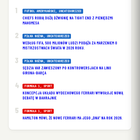
FUTBOL AMERYKAŃSKI
, 
UNCATEGORIZED
CHIEFS ROBIĄ DUŻĄ DŹWIGNIĘ NA TIGHT END Z PIENIĘDZMI
MAHOMESA
PIŁKA NOŻNA
, 
UNCATEGORIZED
WEDŁUG FIFA, 500 MILIONÓW LUDZI PODĄŻA ZA MARZENIEM O
MISTRZOSTWACH ŚWIATA W 2026 ROKU.
PIŁKA NOŻNA
, 
UNCATEGORIZED
SĘDZIA VAR ZAWIESZONY PO KONTROWERSJACH NA LINII
GIRONA-BARÇA
FORMUŁA 1
, 
SPORT
KONCEPCJA UKŁADU WYDECHOWEGO FERRARI WYWOŁUJE NOWĄ
DEBATĘ W BAHRAJNIE
FORMUŁA 1
, 
SPORT
HAMILTON MÓWI, ŻE NOWE FERRARI MA JEGO „DNA” NA ROK 2026.