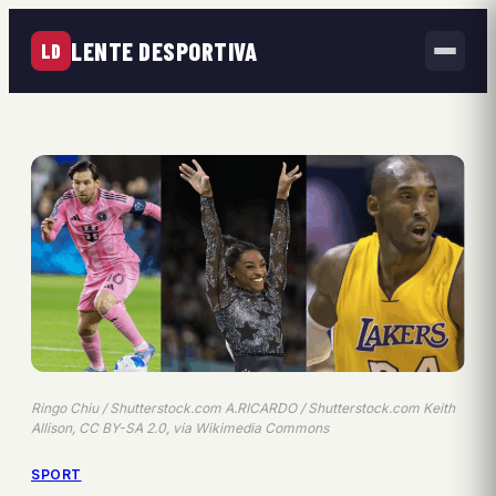
LENTE DESPORTIVA
LD
Ringo Chiu / Shutterstock.com A.RICARDO / Shutterstock.com Keith
Allison, CC BY-SA 2.0, via Wikimedia Commons
SPORT