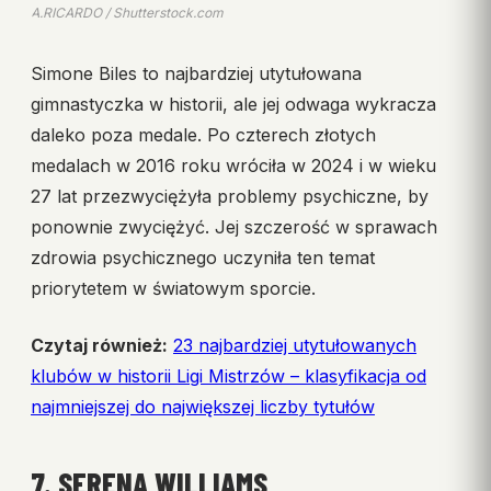
A.RICARDO / Shutterstock.com
Simone Biles to najbardziej utytułowana
gimnastyczka w historii, ale jej odwaga wykracza
daleko poza medale. Po czterech złotych
medalach w 2016 roku wróciła w 2024 i w wieku
27 lat przezwyciężyła problemy psychiczne, by
ponownie zwyciężyć. Jej szczerość w sprawach
zdrowia psychicznego uczyniła ten temat
priorytetem w światowym sporcie.
Czytaj również:
23 najbardziej utytułowanych
klubów w historii Ligi Mistrzów – klasyfikacja od
najmniejszej do największej liczby tytułów
7. SERENA WILLIAMS