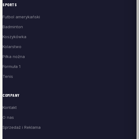
SPORTS
Futbol amerykański
Badminton
Koszykówka
Kolarstwo
Piłka nożna
Formuła 1
Tenis
COMPANY
Kontakt
O nas
Sprzedaż i Reklama