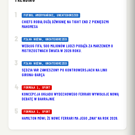
FUTBOL AMERYKAŃSKI
, 
UNCATEGORIZED
CHIEFS ROBIĄ DUŻĄ DŹWIGNIĘ NA TIGHT END Z PIENIĘDZMI
MAHOMESA
PIŁKA NOŻNA
, 
UNCATEGORIZED
WEDŁUG FIFA, 500 MILIONÓW LUDZI PODĄŻA ZA MARZENIEM O
MISTRZOSTWACH ŚWIATA W 2026 ROKU.
PIŁKA NOŻNA
, 
UNCATEGORIZED
SĘDZIA VAR ZAWIESZONY PO KONTROWERSJACH NA LINII
GIRONA-BARÇA
FORMUŁA 1
, 
SPORT
KONCEPCJA UKŁADU WYDECHOWEGO FERRARI WYWOŁUJE NOWĄ
DEBATĘ W BAHRAJNIE
FORMUŁA 1
, 
SPORT
HAMILTON MÓWI, ŻE NOWE FERRARI MA JEGO „DNA” NA ROK 2026.