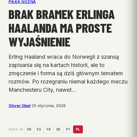
PIŁKA NOŻNA
BRAK BRAMEK ERLINGA
HAALANDA MA PROSTE
WYJAŚNIENIE
Erling Haaland wraca do Norwegii z szansą
zapisania się na kartach historii, ale to
zmęczenie i forma są dziś głównym tematem
rozmów. Po rozegraniu niemal każdego meczu
Manchesteru City, nawet…
Oliver Obel
·
20 stycznia, 2026
READ IN:
EN
ES
FR
DE
PT
PL