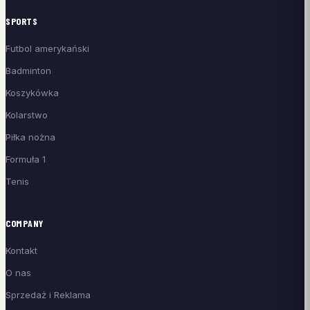
SPORTS
Futbol amerykański
Badminton
Koszykówka
Kolarstwo
Piłka nożna
Formuła 1
Tenis
COMPANY
Kontakt
O nas
Sprzedaż i Reklama