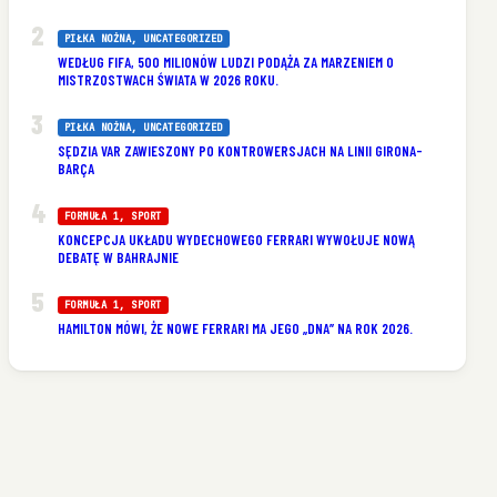
PIŁKA NOŻNA
, 
UNCATEGORIZED
WEDŁUG FIFA, 500 MILIONÓW LUDZI PODĄŻA ZA MARZENIEM O
MISTRZOSTWACH ŚWIATA W 2026 ROKU.
PIŁKA NOŻNA
, 
UNCATEGORIZED
SĘDZIA VAR ZAWIESZONY PO KONTROWERSJACH NA LINII GIRONA-
BARÇA
FORMUŁA 1
, 
SPORT
KONCEPCJA UKŁADU WYDECHOWEGO FERRARI WYWOŁUJE NOWĄ
DEBATĘ W BAHRAJNIE
FORMUŁA 1
, 
SPORT
HAMILTON MÓWI, ŻE NOWE FERRARI MA JEGO „DNA” NA ROK 2026.