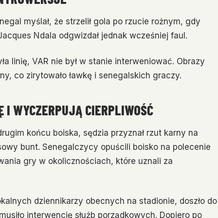
egal myślał, że strzelił gola po rzucie rożnym, gdy
 Jacques Ndala odgwizdał jednak wcześniej faul.
ła linię, VAR nie był w stanie interweniować. Obrazy
lny, co zirytowało ławkę i senegalskich graczy.
 I WYCZERPUJĄ CIERPLIWOŚĆ
 drugim końcu boiska, sędzia przyznał rzut karny na
owy bunt. Senegalczycy opuścili boisko na polecenie
ania gry w okolicznościach, które uznali za
okalnych dziennikarzy obecnych na stadionie, doszło do
ymusiło interwencję służb porządkowych. Dopiero po