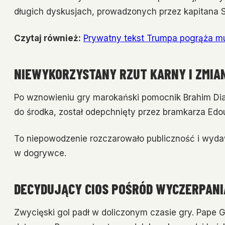
długich dyskusjach, prowadzonych przez kapitana S
Czytaj również:
Prywatny tekst Trumpa pogrąża mu
NIEWYKORZYSTANY RZUT KARNY I ZMIA
Po wznowieniu gry marokański pomocnik Brahim Diaz
do środka, został odepchnięty przez bramkarza Edou
To niepowodzenie rozczarowało publiczność i wydaw
w dogrywce.
DECYDUJĄCY CIOS POŚRÓD WYCZERPANI
Zwycięski gol padł w doliczonym czasie gry. Pape Gu