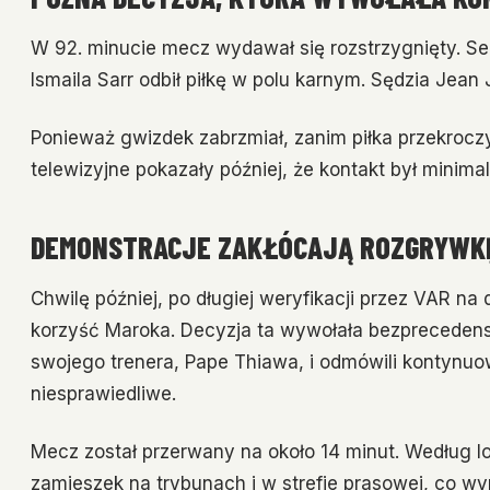
W 92. minucie mecz wydawał się rozstrzygnięty. Sen
Ismaila Sarr odbił piłkę w polu karnym. Sędzia Jean
Ponieważ gwizdek zabrzmiał, zanim piłka przekroczy
telewizyjne pokazały później, że kontakt był minima
DEMONSTRACJE ZAKŁÓCAJĄ ROZGRYWKĘ
Chwilę później, po długiej weryfikacji przez VAR na
korzyść Maroka. Decyzja ta wywołała bezprecedens
swojego trenera, Pape Thiawa, i odmówili kontynuow
niesprawiedliwe.
Mecz został przerwany na około 14 minut. Według l
zamieszek na trybunach i w strefie prasowej, co w