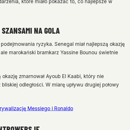
arzenia, które miało pokazać to, co najlepsze w
 SZANSAMI NA GOLA
ły podejmowania ryzyka. Senegal miał najlepszą okazję
, ale marokański bramkarz Yassine Bounou świetnie
 okazję zmarnował Ayoub El Kaabi, który nie
bliskiej odległości. W miarę upływu drugiej połowy
 rywalizację Messiego i Ronaldo
ONTROWERSJE