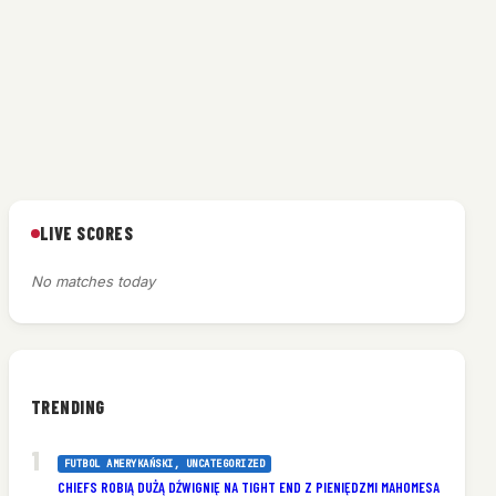
LIVE SCORES
No matches today
TRENDING
FUTBOL AMERYKAŃSKI
, 
UNCATEGORIZED
CHIEFS ROBIĄ DUŻĄ DŹWIGNIĘ NA TIGHT END Z PIENIĘDZMI MAHOMESA