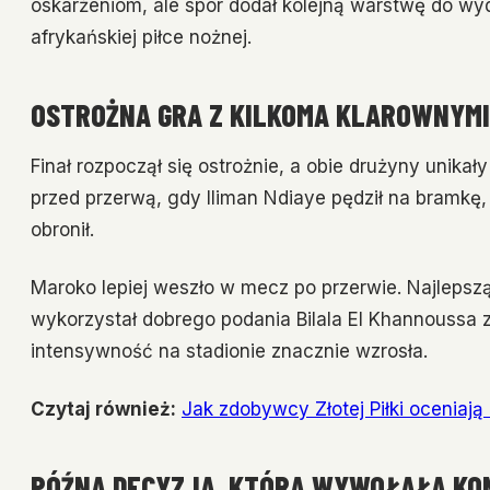
oskarżeniom, ale spór dodał kolejną warstwę do wyd
afrykańskiej piłce nożnej.
OSTROŻNA GRA Z KILKOMA KLAROWNYMI
Finał rozpoczął się ostrożnie, a obie drużyny unika
przed przerwą, gdy Iliman Ndiaye pędził na bramkę
obronił.
Maroko lepiej weszło w mecz po przerwie. Najlepszą
wykorzystał dobrego podania Bilala El Khannoussa z 
intensywność na stadionie znacznie wzrosła.
Czytaj również:
Jak zdobywcy Złotej Piłki oceniają
PÓŹNA DECYZJA, KTÓRA WYWOŁAŁA K