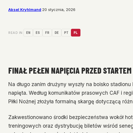
Aksel Kryhlmand
·
20 stycznia, 2026
READ IN:
EN
ES
FR
DE
PT
PL
FINAŁ PEŁEN NAPIĘCIA PRZED STARTEM
Na długo zanim drużyny wyszły na boisko stadionu P
napięta. Według komunikatów prasowych CAF i reg
Piłki Nożnej złożyła formalną skargę dotyczącą różn
Zakwestionowano środki bezpieczeństwa wokół hot
treningowych oraz dystrybucję biletów wśród seneg