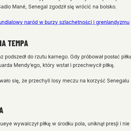
adio Mané, Senegal zgodził się wrócić na boisko.
ndialowy naród w burzy szlachetności i grenlandyzmu
NA TEMPA
 podszedł do rzutu karnego. Gdy próbował posłać piłk
arda Mendy’ego, który wstał i przechwycił piłkę.
ało się, że przechyli losy meczu na korzyść Senegalu
A
eye wywalczył piłkę w środku pola, uniknął presji i nie