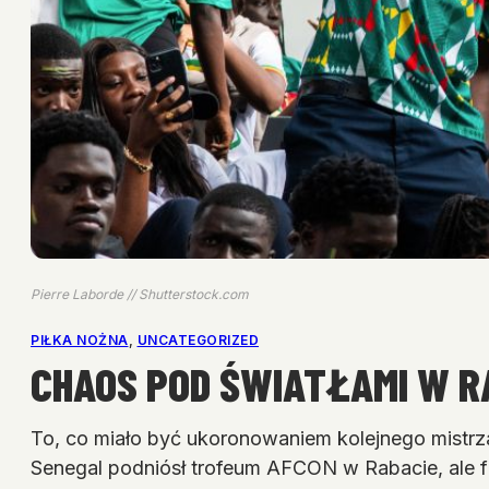
Pierre Laborde // Shutterstock.com
PIŁKA NOŻNA
, 
UNCATEGORIZED
CHAOS POD ŚWIATŁAMI W R
To, co miało być ukoronowaniem kolejnego mistrza
Senegal podniósł trofeum AFCON w Rabacie, ale f