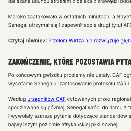
dał szans Bounou strzałem z daleka z krawędzi bois
Maroko zaatakowało w ostatnich minutach, a Nayef A
Senegal utrzymał się i zapewnił sobie drugi tytuł 
Czytaj również:
Przełom Wirtza nie rozwiązuje głę
ZAKOŃCZENIE, KTÓRE POZOSTAWIA PYTA
Po końcowym gwizdku problemy nie ustały. CAF ogł
wycofanie Senegalu, zastosowanie protokołu VAR i 
Według
urzędników CAF
cytowanych przez regionalne
spodziewane są później. Senegal wróci do domu z tr
i wywołały szersze pytania dotyczące standardów 
najwyższym poziomie afrykańskiej piłki nożnej.