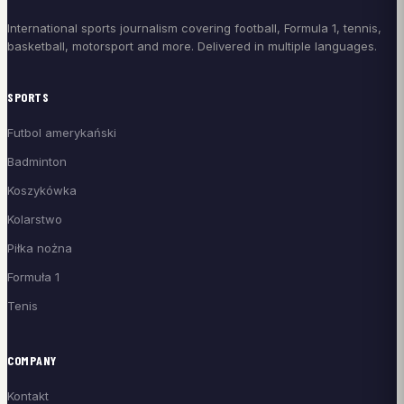
International sports journalism covering football, Formula 1, tennis,
basketball, motorsport and more. Delivered in multiple languages.
SPORTS
Futbol amerykański
Badminton
Koszykówka
Kolarstwo
Piłka nożna
Formuła 1
Tenis
COMPANY
Kontakt