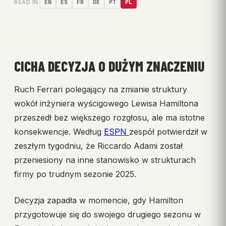
READ IN:
EN
ES
FR
DE
PT
PL
CICHA DECYZJA O DUŻYM ZNACZENIU
Ruch Ferrari polegający na zmianie struktury
wokół inżyniera wyścigowego Lewisa Hamiltona
przeszedł bez większego rozgłosu, ale ma istotne
konsekwencje. Według
ESPN
zespół potwierdził w
zeszłym tygodniu, że Riccardo Adami został
przeniesiony na inne stanowisko w strukturach
firmy po trudnym sezonie 2025.
Decyzja zapadła w momencie, gdy Hamilton
przygotowuje się do swojego drugiego sezonu w