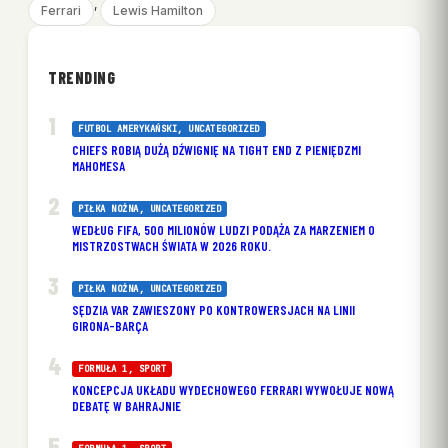
, 
Ferrari
Lewis Hamilton
TRENDING
FUTBOL AMERYKAŃSKI
, 
UNCATEGORIZED
CHIEFS ROBIĄ DUŻĄ DŹWIGNIĘ NA TIGHT END Z PIENIĘDZMI
MAHOMESA
PIŁKA NOŻNA
, 
UNCATEGORIZED
WEDŁUG FIFA, 500 MILIONÓW LUDZI PODĄŻA ZA MARZENIEM O
MISTRZOSTWACH ŚWIATA W 2026 ROKU.
PIŁKA NOŻNA
, 
UNCATEGORIZED
SĘDZIA VAR ZAWIESZONY PO KONTROWERSJACH NA LINII
GIRONA-BARÇA
FORMUŁA 1
, 
SPORT
KONCEPCJA UKŁADU WYDECHOWEGO FERRARI WYWOŁUJE NOWĄ
DEBATĘ W BAHRAJNIE