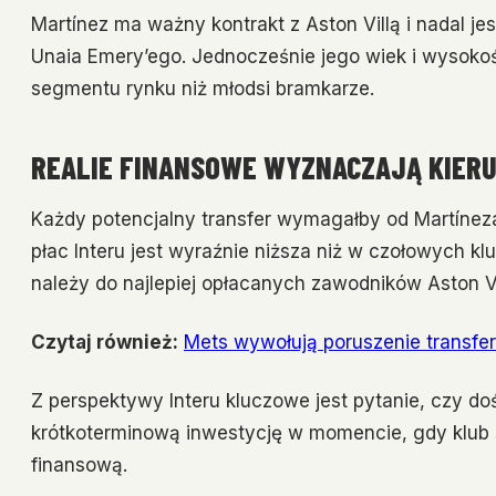
Martínez ma ważny kontrakt z Aston Villą i nadal 
Unaia Emery’ego. Jednocześnie jego wiek i wysoko
segmentu rynku niż młodsi bramkarze.
REALIE FINANSOWE WYZNACZAJĄ KIER
Każdy potencjalny transfer wymagałby od Martínez
płac Interu jest wyraźnie niższa niż w czołowych 
należy do najlepiej opłacanych zawodników Aston Vil
Czytaj również:
Mets wywołują poruszenie transfe
Z perspektywy Interu kluczowe jest pytanie, czy d
krótkoterminową inwestycję w momencie, gdy klub s
finansową.