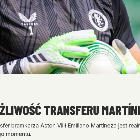
OŻLIWOŚĆ TRANSFERU MARTÍN
ansfer bramkarza Aston Villi Emiliano Martíneza jest r
go momentu.