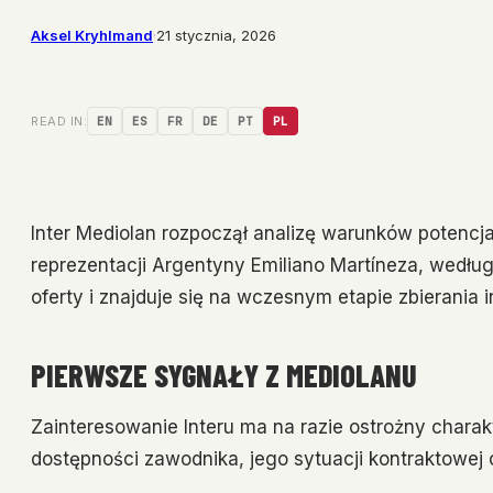
Aksel Kryhlmand
·
21 stycznia, 2026
READ IN:
EN
ES
FR
DE
PT
PL
Inter Mediolan rozpoczął analizę warunków potencjal
reprezentacji Argentyny Emiliano Martíneza, wedłu
oferty i znajduje się na wczesnym etapie zbierania
PIERWSZE SYGNAŁY Z MEDIOLANU
Zainteresowanie Interu ma na razie ostrożny chara
dostępności zawodnika, jego sytuacji kontraktowej 