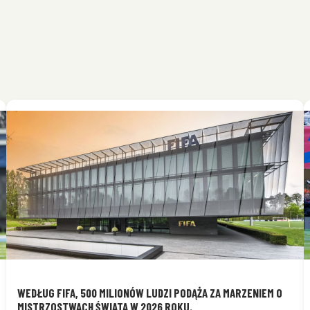
WEDŁUG FIFA, 500 MILIONÓW LUDZI PODĄŻA ZA MARZENIEM O
MISTRZOSTWACH ŚWIATA W 2026 ROKU.