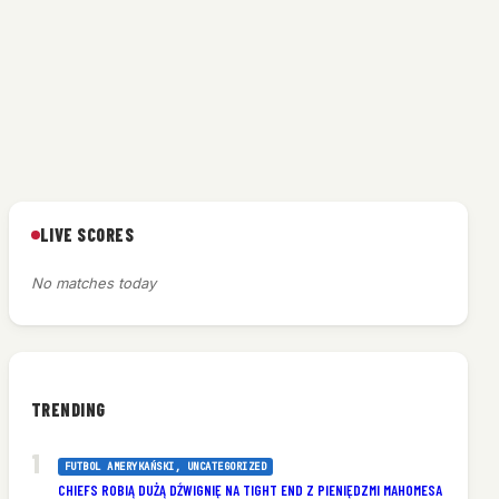
LIVE SCORES
No matches today
TRENDING
FUTBOL AMERYKAŃSKI
, 
UNCATEGORIZED
CHIEFS ROBIĄ DUŻĄ DŹWIGNIĘ NA TIGHT END Z PIENIĘDZMI MAHOMESA