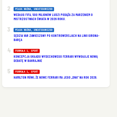
PIŁKA NOŻNA
, 
UNCATEGORIZED
WEDŁUG FIFA, 500 MILIONÓW LUDZI PODĄŻA ZA MARZENIEM O
MISTRZOSTWACH ŚWIATA W 2026 ROKU.
PIŁKA NOŻNA
, 
UNCATEGORIZED
SĘDZIA VAR ZAWIESZONY PO KONTROWERSJACH NA LINII GIRONA-
BARÇA
FORMUŁA 1
, 
SPORT
KONCEPCJA UKŁADU WYDECHOWEGO FERRARI WYWOŁUJE NOWĄ
DEBATĘ W BAHRAJNIE
FORMUŁA 1
, 
SPORT
HAMILTON MÓWI, ŻE NOWE FERRARI MA JEGO „DNA” NA ROK 2026.