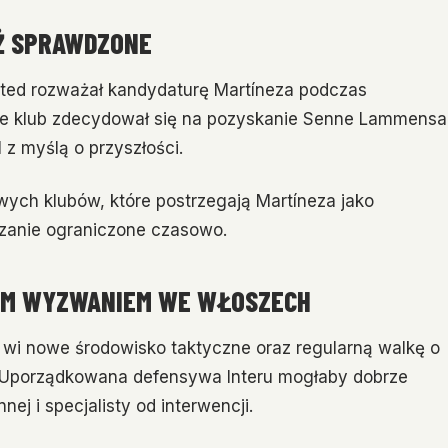
Ż SPRAWDZONE
ited rozważał kandydaturę Martíneza podczas
nie klub zdecydował się na pozyskanie Senne Lammensa
 z myślą o przyszłości.
wych klubów, które postrzegają Martíneza jako
iązanie ograniczone czasowo.
WYM WYZWANIEM WE WŁOSZECH
 wi nowe środowisko taktyczne oraz regularną walkę o
h. Uporządkowana defensywa Interu mogłaby dobrze
ej i specjalisty od interwencji.