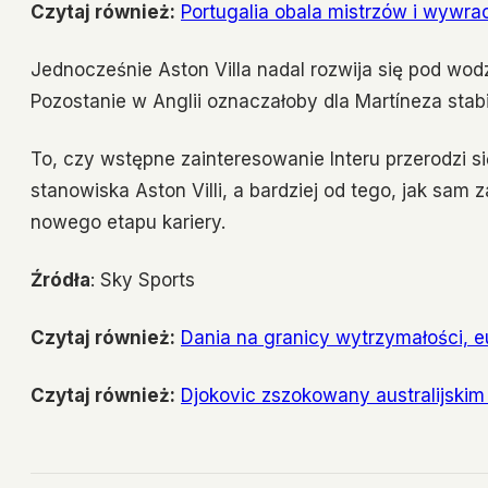
Czytaj również:
Portugalia obala mistrzów i wywra
Jednocześnie Aston Villa nadal rozwija się pod wod
Pozostanie w Anglii oznaczałoby dla Martíneza stab
To, czy wstępne zainteresowanie Interu przerodzi si
stanowiska Aston Villi, a bardziej od tego, jak sa
nowego etapu kariery.
Źródła
: Sky Sports
Czytaj również:
Dania na granicy wytrzymałości, e
Czytaj również:
Djokovic zszokowany australijski