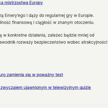
ca mistrzostwa Europy
zą Emery’ego i dąży do regularnej gry w Europie.
ilność finansową i ciągłość w znanym otoczeniu.
ę w konkretne działania, zależeć będzie mniej od
m zawodnik rozważy bezpieczeństwo wobec atrakcyjności
uro zamienia się w poważny test
m zwyczajem ujawnionym w telewizyjnym quizie