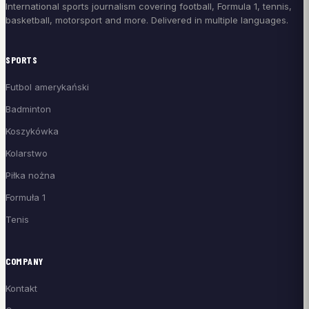
International sports journalism covering football, Formula 1, tennis,
basketball, motorsport and more. Delivered in multiple languages.
SPORTS
Futbol amerykański
Badminton
Koszykówka
Kolarstwo
Piłka nożna
Formuła 1
Tenis
COMPANY
Kontakt