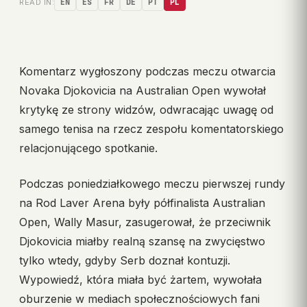
READ IN:
EN
ES
FR
DE
PT
PL
Komentarz wygłoszony podczas meczu otwarcia
Novaka Djokovicia na Australian Open wywołał
krytykę ze strony widzów, odwracając uwagę od
samego tenisa na rzecz zespołu komentatorskiego
relacjonującego spotkanie.
Podczas poniedziałkowego meczu pierwszej rundy
na Rod Laver Arena były półfinalista Australian
Open, Wally Masur, zasugerował, że przeciwnik
Djokovicia miałby realną szansę na zwycięstwo
tylko wtedy, gdyby Serb doznał kontuzji.
Wypowiedź, która miała być żartem, wywołała
oburzenie w mediach społecznościowych fani