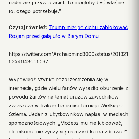
naderwie przywodziciel. To mogłoby być właśnie
to, czego potrzebuje.”
Czytaj również:
Trump miał po cichu zablokować
Rosjan przed galą ufc w Białym Domu
https://twitter.com/Archaicmind3000/status/201321
6354648666537
Wypowiedź szybko rozprzestrzeniła się w
internecie, gdzie wielu fanów wyraziło oburzenie z
powodu żartów na temat urazów zawodników
zwłaszcza w trakcie transmisji turnieju Wielkiego
Szlema. Jeden z użytkowników napisał w mediach
społecznościowych: „Możesz mu nie kibicować,
ale nikomu nie życzy się uszczerbku na zdrowiu!”