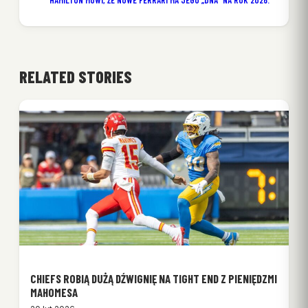
HAMILTON MÓWI, ŻE NOWE FERRARI MA JEGO „DNA” NA ROK 2026.
RELATED STORIES
CHIEFS ROBIĄ DUŻĄ DŹWIGNIĘ NA TIGHT END Z PIENIĘDZMI
MAHOMESA