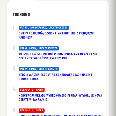
TRENDING
FUTBOL AMERYKAŃSKI
, 
UNCATEGORIZED
CHIEFS ROBIĄ DUŻĄ DŹWIGNIĘ NA TIGHT END Z PIENIĘDZMI
MAHOMESA
PIŁKA NOŻNA
, 
UNCATEGORIZED
WEDŁUG FIFA, 500 MILIONÓW LUDZI PODĄŻA ZA MARZENIEM O
MISTRZOSTWACH ŚWIATA W 2026 ROKU.
PIŁKA NOŻNA
, 
UNCATEGORIZED
SĘDZIA VAR ZAWIESZONY PO KONTROWERSJACH NA LINII
GIRONA-BARÇA
FORMUŁA 1
, 
SPORT
KONCEPCJA UKŁADU WYDECHOWEGO FERRARI WYWOŁUJE NOWĄ
DEBATĘ W BAHRAJNIE
FORMUŁA 1
, 
SPORT