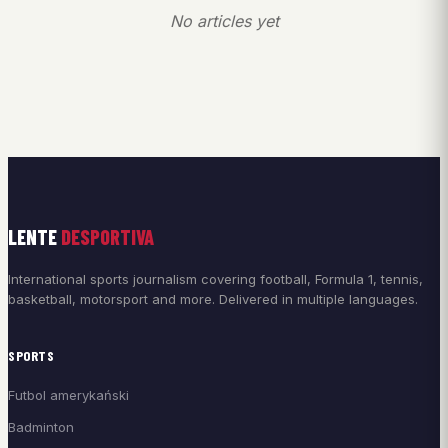
No articles yet
LENTE
DESPORTIVA
International sports journalism covering football, Formula 1, tennis,
basketball, motorsport and more. Delivered in multiple languages.
SPORTS
Futbol amerykański
Badminton