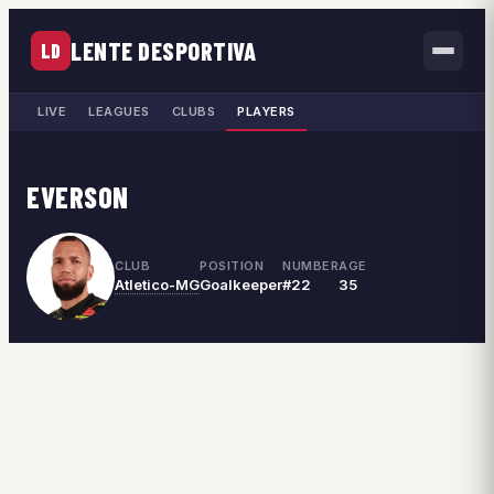
LENTE DESPORTIVA
LD
LIVE
LEAGUES
CLUBS
PLAYERS
EVERSON
CLUB
POSITION
NUMBER
AGE
Atletico-MG
Goalkeeper
#22
35