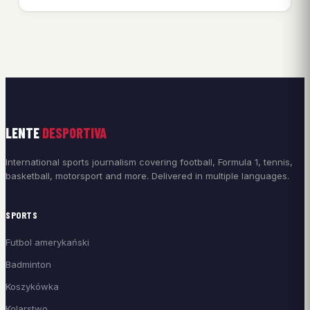
LENTE
DESPORTIVA
International sports journalism covering football, Formula 1, tennis,
basketball, motorsport and more. Delivered in multiple languages.
SPORTS
Futbol amerykański
Badminton
Koszykówka
Kolarstwo