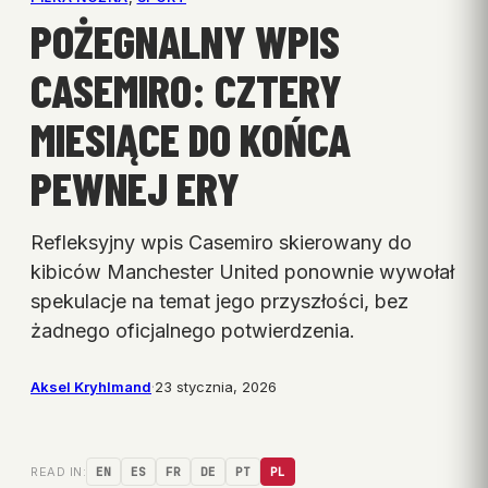
POŻEGNALNY WPIS
CASEMIRO: CZTERY
MIESIĄCE DO KOŃCA
PEWNEJ ERY
Refleksyjny wpis Casemiro skierowany do
kibiców Manchester United ponownie wywołał
spekulacje na temat jego przyszłości, bez
żadnego oficjalnego potwierdzenia.
Aksel Kryhlmand
·
23 stycznia, 2026
READ IN:
EN
ES
FR
DE
PT
PL