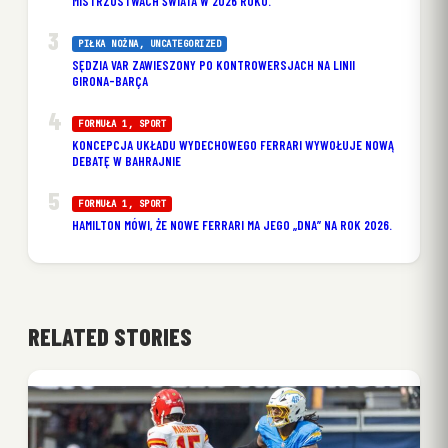
MISTRZOSTWACH ŚWIATA W 2026 ROKU.
PIŁKA NOŻNA
, 
UNCATEGORIZED
SĘDZIA VAR ZAWIESZONY PO KONTROWERSJACH NA LINII
GIRONA-BARÇA
FORMUŁA 1
, 
SPORT
KONCEPCJA UKŁADU WYDECHOWEGO FERRARI WYWOŁUJE NOWĄ
DEBATĘ W BAHRAJNIE
FORMUŁA 1
, 
SPORT
HAMILTON MÓWI, ŻE NOWE FERRARI MA JEGO „DNA” NA ROK 2026.
RELATED STORIES