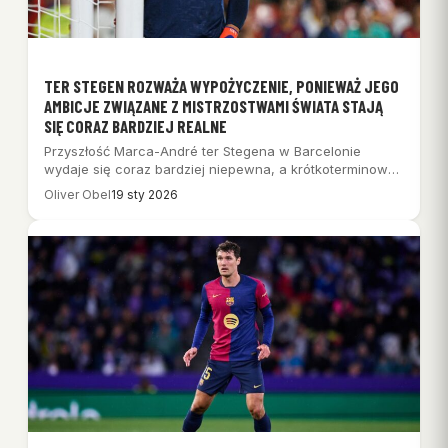
TER STEGEN ROZWAŻA WYPOŻYCZENIE, PONIEWAŻ JEGO
AMBICJE ZWIĄZANE Z MISTRZOSTWAMI ŚWIATA STAJĄ
SIĘ CORAZ BARDZIEJ REALNE
Przyszłość Marca-André ter Stegena w Barcelonie
wydaje się coraz bardziej niepewna, a krótkoterminowe
przenosiny w…
Oliver Obel
19 sty 2026