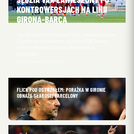
KONTROWERSJACH NA LINII
GIRONA-BARÇA
Jak donoszą AS i Cadena COPE, Komisja Sędziów
Technicznych zawiesiła sędziego VAR Davida
Gálveza Rascóna za brak interwencji w
przypadku…
Aksel Kryhlmand
20 lut 2026
FLICK POD OSTRZAŁEM: PORAŻKA W GIRONIE
OBNAŻA SŁABOŚCI BARCELONY
19 lut 2026