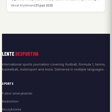
pierwszym…
Aksel Kryhlmand
31 paź 2025
LENTE
DESPORTIVA
International sports journalism covering football, Formula 1, tennis,
basketball, motorsport and more. Delivered in multiple languages.
SPORTS
Futbol amerykański
Badminton
Koszykówka