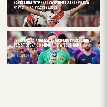
BARCELONA WYPRZEDZA RYNEK I ZABEZPIECZA
NAPASTNIKA PRZYSZŁOŚCI
23 sty 2026
OSTATECZNA ANALIZA TRANSFERU MARC-ANDRÉ
TER STEGENA DO GIRONA FC W 2026 ROKU
21 sty 2026