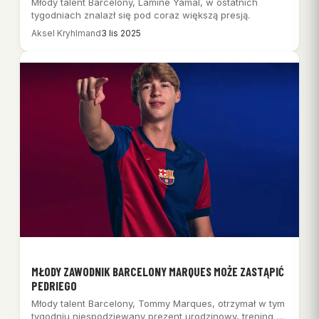
Młody talent Barcelony, Lamine Yamal, w ostatnich
tygodniach znalazł się pod coraz większą presją.
Aksel Kryhlmand
3 lis 2025
MŁODY ZAWODNIK BARCELONY MARQUES MOŻE ZASTĄPIĆ
PEDRIEGO
Młody talent Barcelony, Tommy Marques, otrzymał w tym
tygodniu niespodziewany prezent urodzinowy, trening z