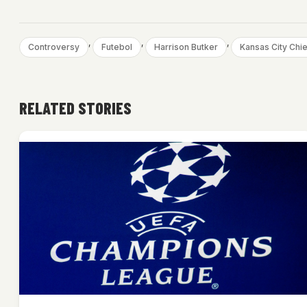
, 
, 
, 
Controversy
Futebol
Harrison Butker
Kansas City Chi
RELATED STORIES