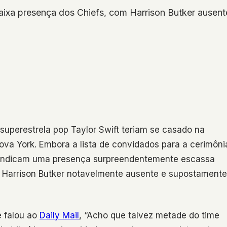
aixa presença dos Chiefs, com Harrison Butker ausent
a superestrela pop Taylor Swift teriam se casado na
ova York. Embora a lista de convidados para a cerimôni
es indicam uma presença surpreendentemente escassa
r Harrison Butker notavelmente ausente e supostamente
 falou ao
Daily Mail
, “Acho que talvez metade do time