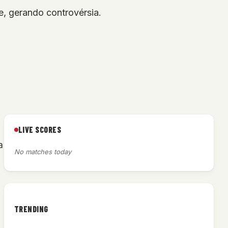
e, gerando controvérsia.
LIVE SCORES
a
No matches today
TRENDING