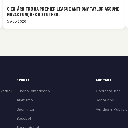
O EX-ÁRBITRO DA PREMIER LEAGUE ANTHONY TAYLOR ASSUME
NOVAS FUNÇÕES NO FUTEBOL
5 Ago 2026
SPORTS
COMPANY
Futebol americano
Contacta-nos
ketball,
Atletismo
Sobre nós
Badminton
Vendas e Publici
Basebol
Basquetebol