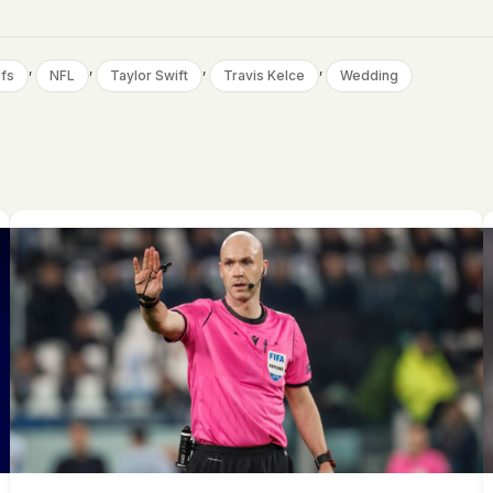
, 
, 
, 
, 
efs
NFL
Taylor Swift
Travis Kelce
Wedding