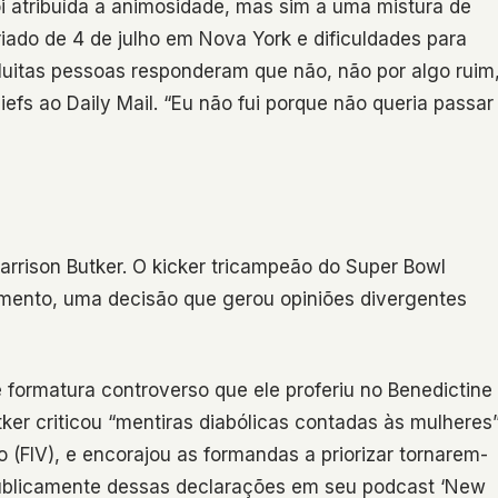
i atribuída a animosidade, mas sim a uma mistura de
iado de 4 de julho em Nova York e dificuldades para
Muitas pessoas responderam que não, não por algo ruim
efs ao Daily Mail. “Eu não fui porque não queria passar
Harrison Butker. O kicker tricampeão do Super Bowl
ento, uma decisão que gerou opiniões divergentes
formatura controverso que ele proferiu no Benedictine
ker criticou “mentiras diabólicas contadas às mulheres
tro (FIV), e encorajou as formandas a priorizar tornarem-
 publicamente dessas declarações em seu podcast ‘New