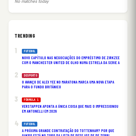
No matches today
TRENDING
FUTEBOL
NOVO CAPÍTULO NAS NEGOCIAÇÕES DO EMPRÉSTIMO DE ZIRKZEE
COM O MANCHESTER UNITED DE OLHO NUMA ESTRELA DA SERIE A
DESPORTO
O AVANÇO DE ALEX YEE NO MARATONA MARCA UMA NOVA ETAPA
PARA O FUNDO BRITÂNICO
FÓRMULA 1
VERSTAPPEN APONTA A ÚNICA COISA QUE MAIS O IMPRESSIONOU
EM ANTONELLI EM 2026
FUTEBOL
A PRÓXIMA GRANDE CONTRATAÇÃO DO TOTTENHAM? POR QUE
GAKPO ESTÁ NO TOPO DA LISTA DE DESEJOS DE DE ZERBI