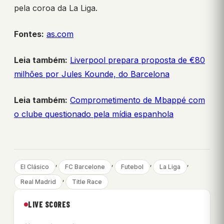
pela coroa da La Liga.
Fontes:
as.com
Leia também:
Liverpool prepara proposta de €80
milhões por Jules Kounde, do Barcelona
Leia também:
Comprometimento de Mbappé com
o clube questionado pela mídia espanhola
, 
, 
, 
, 
El Clásico
FC Barcelone
Futebol
La Liga
, 
Real Madrid
Title Race
LIVE SCORES