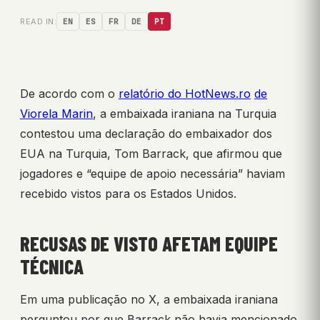
READ IN:
EN
ES
FR
DE
PT
De acordo com o
relatório do HotNews.ro
de
Viorela Marin
, a embaixada iraniana na Turquia
contestou uma declaração do embaixador dos
EUA na Turquia, Tom Barrack, que afirmou que
jogadores e “equipe de apoio necessária” haviam
recebido vistos para os Estados Unidos.
RECUSAS DE VISTO AFETAM EQUIPE
TÉCNICA
Em uma publicação no X, a embaixada iraniana
perguntou por que Barrack não havia mencionado