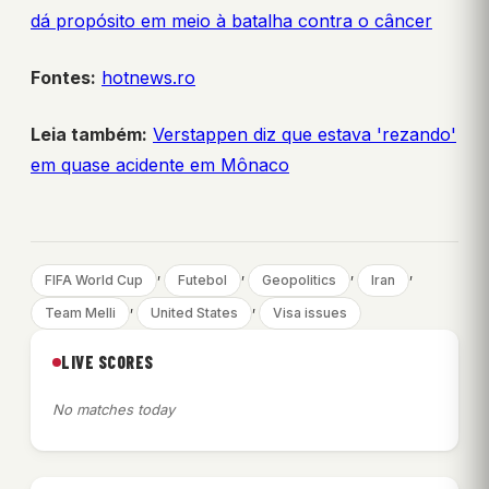
dá propósito em meio à batalha contra o câncer
Fontes:
hotnews.ro
Leia também:
Verstappen diz que estava 'rezando'
em quase acidente em Mônaco
, 
, 
, 
, 
FIFA World Cup
Futebol
Geopolitics
Iran
, 
, 
Team Melli
United States
Visa issues
LIVE SCORES
No matches today