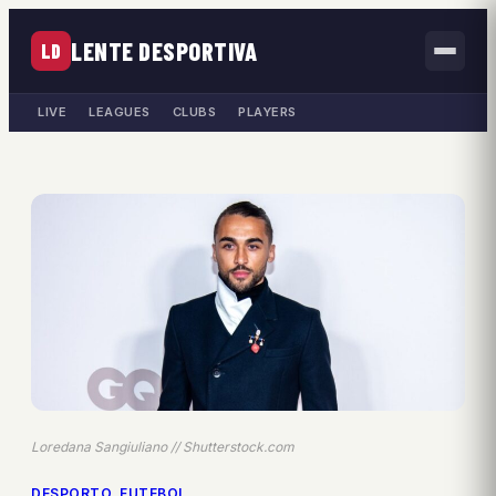
LENTE DESPORTIVA
LD
LIVE
LEAGUES
CLUBS
PLAYERS
Loredana Sangiuliano // Shutterstock.com
DESPORTO
, 
FUTEBOL