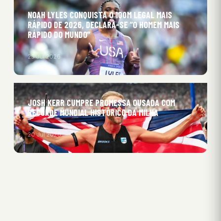
NOAH LYLES CONQUISTA O 100M LEGAL MAIS
RÁPIDO DE 2026, DECLARA-SE “O HOMEM MAIS
RÁPIDO DO MUNDO”
25 Jul 2026
JOSH KERR CUMPRE PROMESSA OUSADA COM
RECORDE MUNDIAL HISTÓRICO DA MILHA
20 Jul 2026