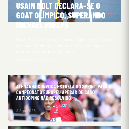
USAIN BOLT DECLARA-SE O
GOAT OLÍMPICO, SUPERANDO
MICHAEL PHELPS
Usain Bolt, o lendário velocista jamaicano, afirmou
ser o maior atleta olímpico de todos os tempos,
superando o nadador Michael…
Oliver Obel
7 Ago 2026
ALEMANHA CONVOCA ESTRELA DO SPRINT PARA O
CAMPEONATO EUROPEU APESAR DE CASO
ANTIDOPING NÃO RESOLVIDO
3 Ago 2026