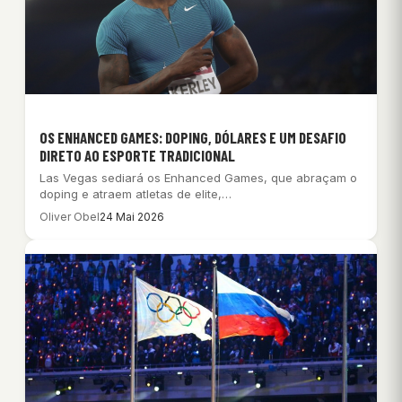
OS ENHANCED GAMES: DOPING, DÓLARES E UM DESAFIO
DIRETO AO ESPORTE TRADICIONAL
Las Vegas sediará os Enhanced Games, que abraçam o
doping e atraem atletas de elite,…
Oliver Obel
24 Mai 2026