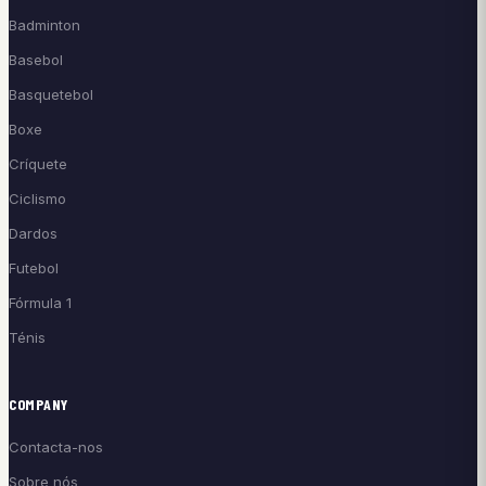
Badminton
Basebol
Basquetebol
Boxe
Críquete
Ciclismo
Dardos
Futebol
Fórmula 1
Ténis
COMPANY
Contacta-nos
Sobre nós